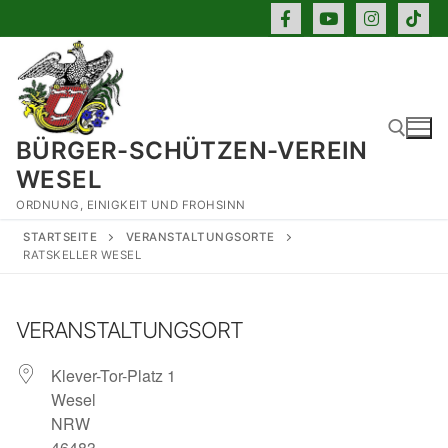
Zum
Inhalt
springen
BÜRGER-SCHÜTZEN-VEREIN
WESEL
ORDNUNG, EINIGKEIT UND FROHSINN
Suchen nach:
STARTSEITE
VERANSTALTUNGSORTE
RATSKELLER WESEL
VERANSTALTUNGSORT
Klever-Tor-Platz 1
Wesel
NRW
46483