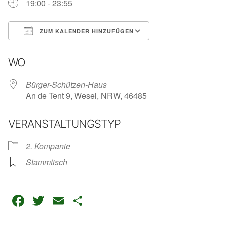
19:00 - 23:55
ZUM KALENDER HINZUFÜGEN
ICS herunterladen
Google Kalender
iC
WO
Bürger-Schützen-Haus
An de Tent 9, Wesel, NRW, 46485
VERANSTALTUNGSTYP
2. Kompanie
Stammtisch
Facebook
Twitter
Email
Teilen