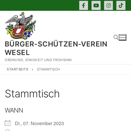
Zum
Inhalt
springen
BÜRGER-SCHÜTZEN-VEREIN
WESEL
ORDNUNG, EINIGKEIT UND FROHSINN
Suchen nach:
STARTSEITE
STAMMTISCH
Stammtisch
WANN
Di., 07. November 2023