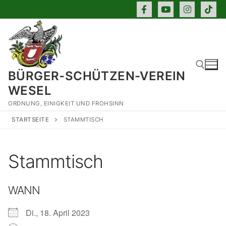
Zum
Inhalt
springen
BÜRGER-SCHÜTZEN-VEREIN
WESEL
ORDNUNG, EINIGKEIT UND FROHSINN
Suchen nach:
STARTSEITE
STAMMTISCH
Stammtisch
WANN
Di., 18. April 2023