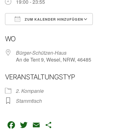
19:00 - 23:55
ZUM KALENDER HINZUFÜGEN
ICS herunterladen
Google Kalender
iC
WO
Bürger-Schützen-Haus
An de Tent 9, Wesel, NRW, 46485
VERANSTALTUNGSTYP
2. Kompanie
Stammtisch
Facebook
Twitter
Email
Teilen