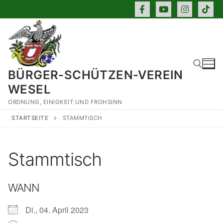
Zum
Inhalt
springen
BÜRGER-SCHÜTZEN-VEREIN
WESEL
ORDNUNG, EINIGKEIT UND FROHSINN
Suchen nach:
STARTSEITE
STAMMTISCH
Stammtisch
WANN
Di., 04. April 2023