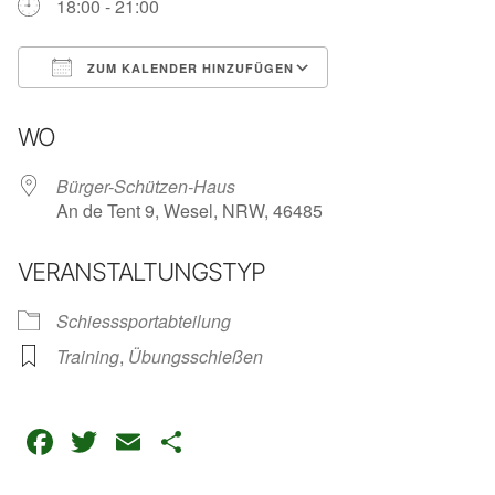
18:00 - 21:00
ZUM KALENDER HINZUFÜGEN
ICS herunterladen
Google Kalender
iC
WO
Bürger-Schützen-Haus
An de Tent 9, Wesel, NRW, 46485
VERANSTALTUNGSTYP
Schiesssportabteilung
Training
,
Übungsschießen
Facebook
Twitter
Email
Teilen