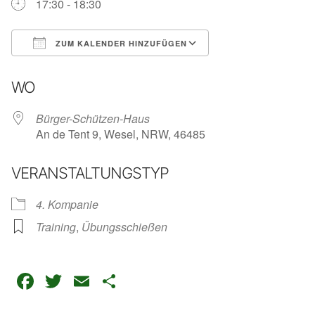
17:30 - 18:30
ZUM KALENDER HINZUFÜGEN
ICS herunterladen
Google Kalender
iC
WO
Bürger-Schützen-Haus
An de Tent 9, Wesel, NRW, 46485
VERANSTALTUNGSTYP
4. Kompanie
Training
,
Übungsschießen
Facebook
Twitter
Email
Teilen