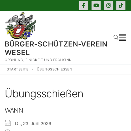
Zum
Inhalt
springen
BÜRGER-SCHÜTZEN-VEREIN
WESEL
ORDNUNG, EINIGKEIT UND FROHSINN
Suchen nach:
STARTSEITE
ÜBUNGSSCHIESSEN
Übungsschießen
WANN
Di., 23. Juni 2026