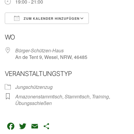
19:00 - 21:00
ZUM KALENDER HINZUFÜGEN
ICS herunterladen
Google Kalender
iC
WO
Bürger-Schützen-Haus
An de Tent 9, Wesel, NRW, 46485
VERANSTALTUNGSTYP
Jungschützenzug
Amazonenstammtisch
,
Stammtisch
,
Training
,
Übungsschießen
Facebook
Twitter
Email
Teilen