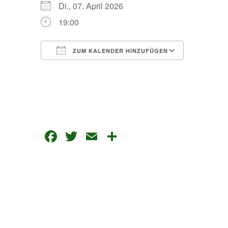
Di., 07. April 2026
19:00
ZUM KALENDER HINZUFÜGEN
ICS herunterladen
Google Kalender
Facebook
Twitter
Email
Teilen