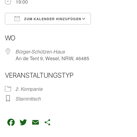
19:00
ZUM KALENDER HINZUFÜGEN
ICS herunterladen
Google Kalender
WO
Bürger-Schützen-Haus
An de Tent 9, Wesel, NRW, 46485
VERANSTALTUNGSTYP
2. Kompanie
Stammtisch
Facebook
Twitter
Email
Teilen