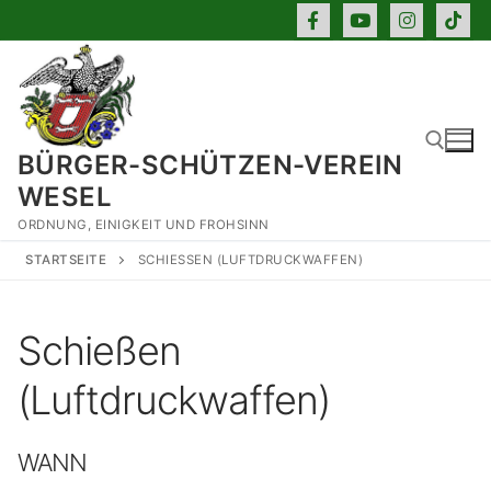
Zum
Inhalt
springen
BÜRGER-SCHÜTZEN-VEREIN
WESEL
ORDNUNG, EINIGKEIT UND FROHSINN
Suchen nach:
STARTSEITE
SCHIESSEN (LUFTDRUCKWAFFEN)
Schießen
(Luftdruckwaffen)
WANN