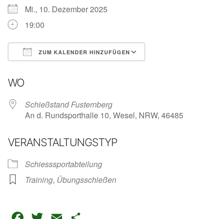
Mi., 10. Dezember 2025
19:00
ZUM KALENDER HINZUFÜGEN
ICS herunterladen
Google Kalender
iC
WO
Schießstand Fusternberg
An d. Rundsporthalle 10, Wesel, NRW, 46485
VERANSTALTUNGSTYP
Schiesssportabteilung
Training
,
Übungsschießen
Facebook
Twitter
Email
Teilen