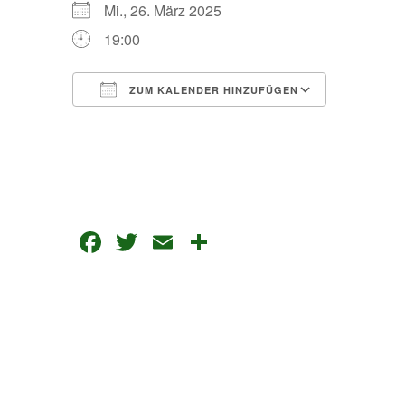
Mi., 26. März 2025
19:00
ZUM KALENDER HINZUFÜGEN
ICS herunterladen
Google Kalender
Facebook
Twitter
Email
Teilen