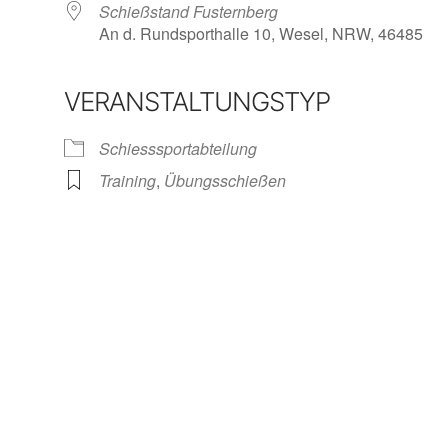
Schießstand Fusternberg
An d. Rundsporthalle 10, Wesel, NRW, 46485
VERANSTALTUNGSTYP
iCalendar
Office 365
Ou
Schiesssportabteilung
Training
,
Übungsschießen