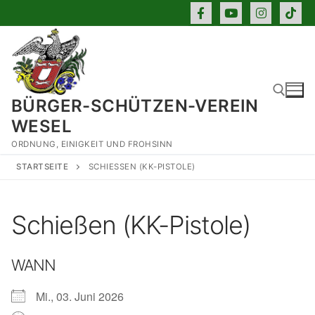
Zum
Inhalt
springen
BÜRGER-SCHÜTZEN-VEREIN
WESEL
ORDNUNG, EINIGKEIT UND FROHSINN
Suchen nach:
STARTSEITE
SCHIESSEN (KK-PISTOLE)
Schießen (KK-Pistole)
WANN
Mi., 03. Juni 2026