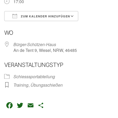
17:00
ZUM KALENDER HINZUFÜGEN
ICS herunterladen
Google Kalender
iC
WO
Bürger-Schützen-Haus
An de Tent 9, Wesel, NRW, 46485
VERANSTALTUNGSTYP
Schiesssportabteilung
Training
,
Übungsschießen
Facebook
Twitter
Email
Teilen