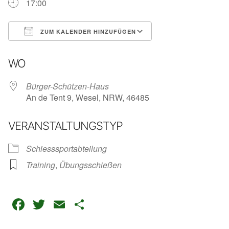
17:00
ZUM KALENDER HINZUFÜGEN
ICS herunterladen
Google Kalender
iC
WO
Bürger-Schützen-Haus
An de Tent 9, Wesel, NRW, 46485
VERANSTALTUNGSTYP
Schiesssportabteilung
Training
,
Übungsschießen
Facebook
Twitter
Email
Teilen