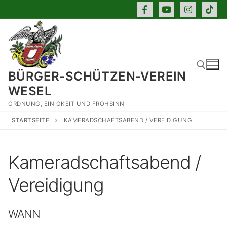
Zum
Inhalt
springen
BÜRGER-SCHÜTZEN-VEREIN
WESEL
ORDNUNG, EINIGKEIT UND FROHSINN
Suchen nach:
STARTSEITE
KAMERADSCHAFTSABEND / VEREIDIGUNG
Kameradschaftsabend /
Vereidigung
WANN